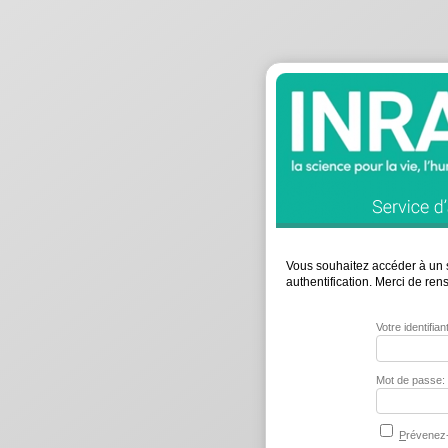
Vous souhaitez accéder à un s
authentification. Merci de re
Votre identifia
Mot de passe:
P
révenez-