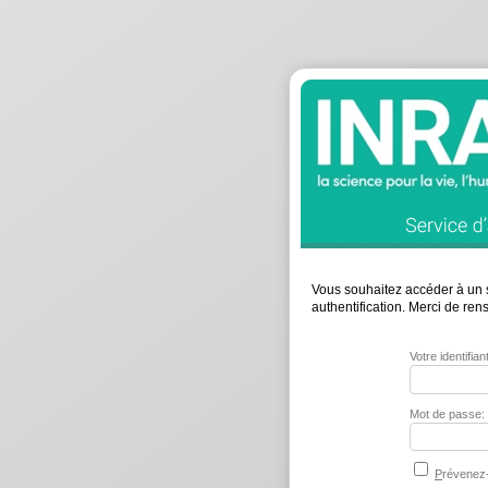
Vous souhaitez accéder à un s
authentification. Merci de re
Votre identifia
Mot de passe:
P
révenez-