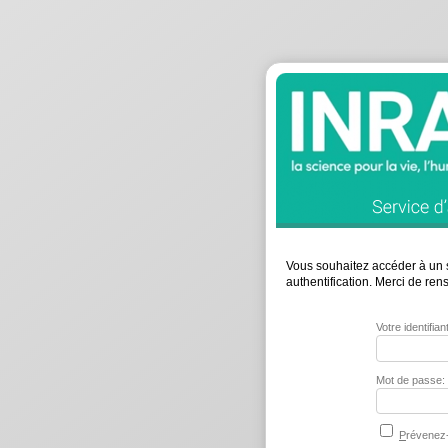
Vous souhaitez accéder à un s
authentification. Merci de re
Votre identifia
Mot de passe:
P
révenez-