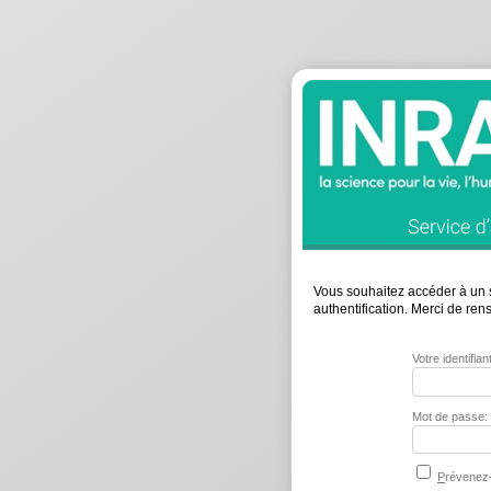
Vous souhaitez accéder à un s
authentification. Merci de re
Votre identifia
Mot de passe:
P
révenez-