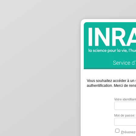
Vous souhaitez accéder à un s
authentification. Merci de re
Votre identifia
Mot de passe:
P
révenez-