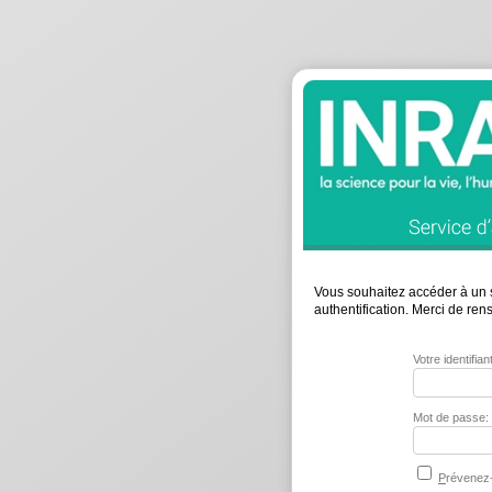
Vous souhaitez accéder à un s
authentification. Merci de re
Votre identifia
Mot de passe:
P
révenez-