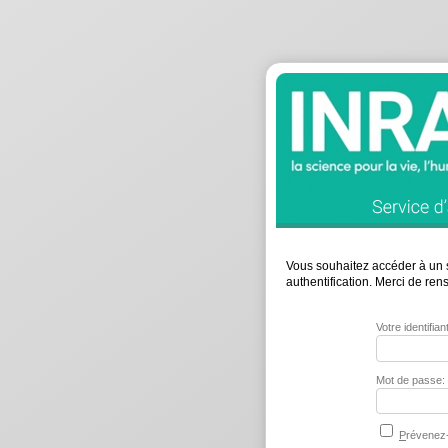
Vous souhaitez accéder à un s
authentification. Merci de re
Votre identifia
Mot de passe:
P
révenez-