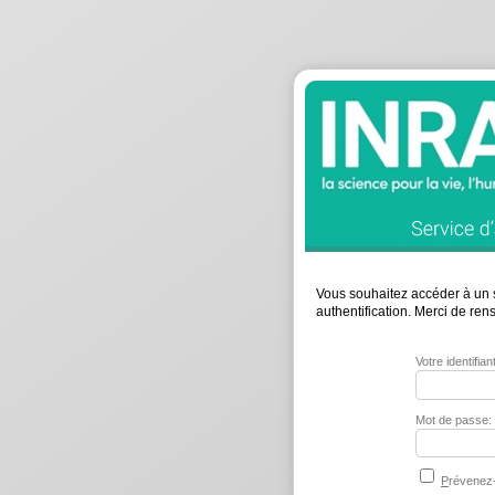
Vous souhaitez accéder à un s
authentification. Merci de re
Votre identifia
Mot de passe:
P
révenez-