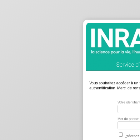
Vous souhaitez accéder à un s
authentification. Merci de re
Votre identifia
Mot de passe:
P
révenez-