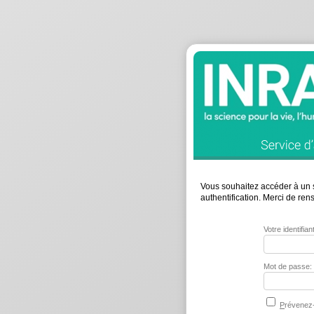
Vous souhaitez accéder à un s
authentification. Merci de re
Votre identifia
Mot de passe:
P
révenez-