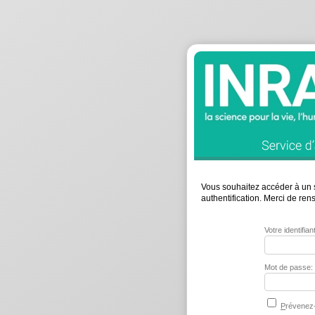
Vous souhaitez accéder à un s
authentification. Merci de re
Votre identifia
Mot de passe:
P
révenez-