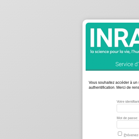
Vous souhaitez accéder à un s
authentification. Merci de re
Votre identifia
Mot de passe:
P
révenez-