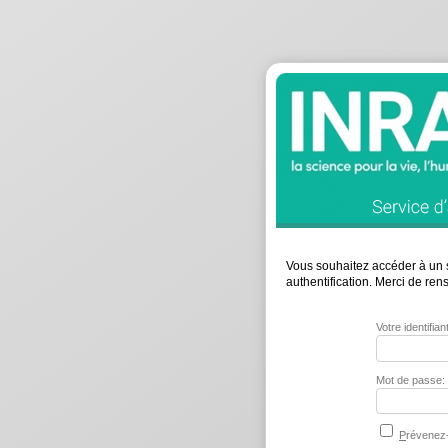
Vous souhaitez accéder à un s
authentification. Merci de re
Votre identifia
Mot de passe:
P
révenez-