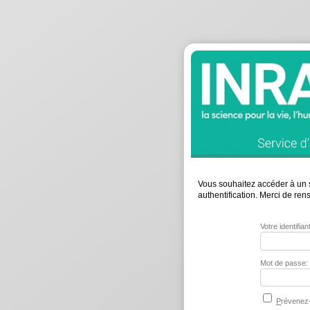
Vous souhaitez accéder à un s
authentification. Merci de re
Votre identifia
Mot de passe:
P
révenez-