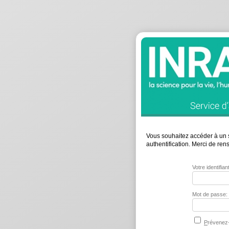
Vous souhaitez accéder à un s
authentification. Merci de re
Votre identifia
Mot de passe:
P
révenez-