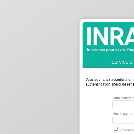
Vous souhaitez accéder à un s
authentification. Merci de re
Votre identifia
Mot de passe:
P
révenez-