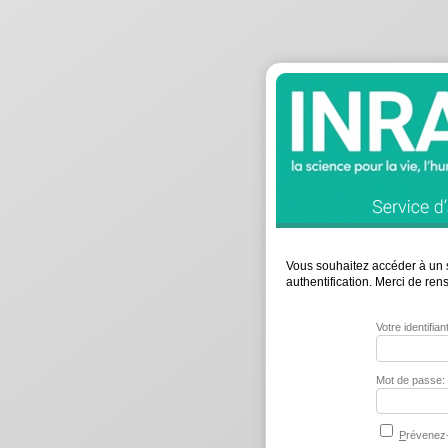
Vous souhaitez accéder à un s
authentification. Merci de re
Votre identifia
Mot de passe:
P
révenez-