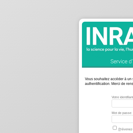
Vous souhaitez accéder à un s
authentification. Merci de re
Votre identifia
Mot de passe:
P
révenez-