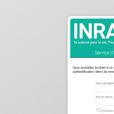
Vous souhaitez accéder à un s
authentification. Merci de re
Votre identifia
Mot de passe:
P
révenez-