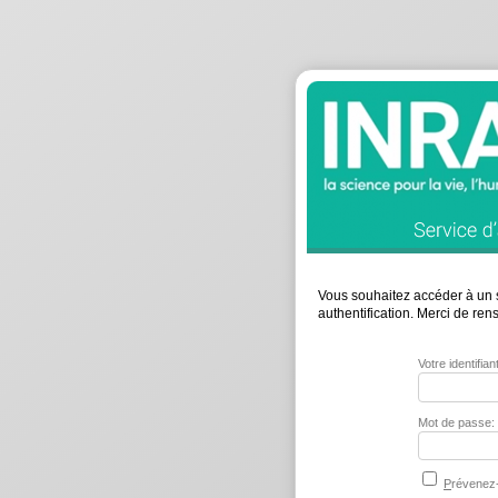
Vous souhaitez accéder à un s
authentification. Merci de re
Votre identifia
Mot de passe:
P
révenez-