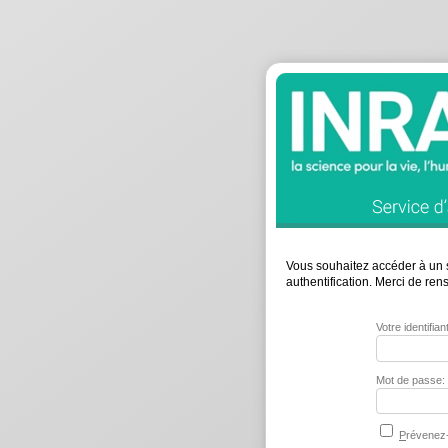
Vous souhaitez accéder à un s
authentification. Merci de re
Votre identifia
Mot de passe:
P
révenez-