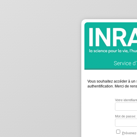
Vous souhaitez accéder à un s
authentification. Merci de re
Votre identifia
Mot de passe:
P
révenez-