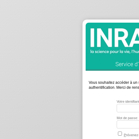
Vous souhaitez accéder à un s
authentification. Merci de re
Votre identifia
Mot de passe:
P
révenez-