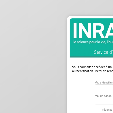
Vous souhaitez accéder à un s
authentification. Merci de re
Votre identifia
Mot de passe:
P
révenez-